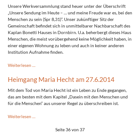
am
Unsere Werkversammlung stand heuer unter der Überschrift
28.8.2014
„Unsere Sendung im Heute – … und meine Freude war es, bei den
Menschen zu sein (Spr 8,31)“. Unser zukünftiger Sitz der
Gemeinschaft befindet sich in unmittelbarer Nachbarschaft des
Kaplan Bonetti Hauses in Dornbirn. U.a. beherbergt dieses Haus
Menschen, die meist vorübergehend keine Möglichkeit haben, in
einer eigenen Wohnung zu leben und auch in keiner anderen
Institution Aufnahme finden.
Werkversammlung
Weiterlesen …
2014
Heimgang Maria Hecht am 27.6.2014
Mit dem Tod von Maria Hecht ist ein Leben zu Ende gegangen,
das am besten mit dem Kapitel „Dasein mit den Menschen und
für die Menschen“ aus unserer Regel zu überschreiben ist.
Heimgang
Weiterlesen …
Maria
Hecht
Seite 36 von 37
am