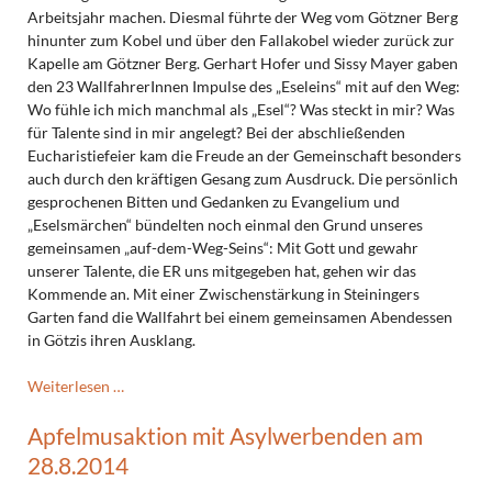
Arbeitsjahr machen. Diesmal führte der Weg vom Götzner Berg
hinunter zum Kobel und über den Fallakobel wieder zurück zur
Kapelle am Götzner Berg. Gerhart Hofer und Sissy Mayer gaben
den 23 WallfahrerInnen Impulse des „Eseleins“ mit auf den Weg:
Wo fühle ich mich manchmal als „Esel“? Was steckt in mir? Was
für Talente sind in mir angelegt? Bei der abschließenden
Eucharistiefeier kam die Freude an der Gemeinschaft besonders
auch durch den kräftigen Gesang zum Ausdruck. Die persönlich
gesprochenen Bitten und Gedanken zu Evangelium und
„Eselsmärchen“ bündelten noch einmal den Grund unseres
gemeinsamen „auf-dem-Weg-Seins“: Mit Gott und gewahr
unserer Talente, die ER uns mitgegeben hat, gehen wir das
Kommende an. Mit einer Zwischenstärkung in Steiningers
Garten fand die Wallfahrt bei einem gemeinsamen Abendessen
in Götzis ihren Ausklang.
Wallfahrt
Weiterlesen …
zum
Apfelmusaktion mit Asylwerbenden am
Beginn
des
28.8.2014
Arbeitsjahres