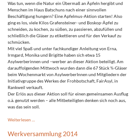
am
Was tun, wenn die Natur ein Übermaß an Äpfeln hergibt und
6.9.2014
Menschen im Haus Batschuns nach einer sinnvollen
Beschäftigung hungern? Eine Apfelmus-Aktion starten! Also
ging es los, viele Kilos Grafensteiner- und Boskop-Äpfel zu
schneiden, zu kochen, zu süßen, zu passieren, abzufüllen und
schließlich die Gläser zu etikettieren und für den Verkauf zu
schmücken.
Mit viel Spaß und unter fachkundiger Anleitung von Erna,
Irmgard, Monika und Brigitte haben sich etwa 15
Asylwerberinnen und –werber an dieser Aktion beteiligt. Am
darauffolgenden Mittwoch wurden dann die 67 Stück ¾-Gläser
beim Wochenmarkt von AsylwerberInnen und Mitgliedern der
Initiativgruppe des Werkes der Frohbotschaft, FairAsyl, in
Rankweil verkauft.
Der Erlös aus dieser Aktion soll für einen gemeinsamen Ausflug
o.ä. genutzt werden – alle Mitbeteiligten denken sich noch aus,
was das sein soll.
Apfelmusaktion
Weiterlesen …
mit
Werkversammlung 2014
Asylwerbenden