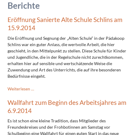
Berichte
Eröffnung Sanierte Alte Schule Schlins am
15.9.2014
Die Eröffnung und Segnung der „Alten Schule“ in der Pädakoop
Schlins war ein guter Anlass, die wertvolle Arbeit, die hier
geschieht, in den Mittelpunkt zu stellen. Diese Schule für Kinder
und Jugendliche, die in der Regelschule nicht zurechtkommen,
erhalten hier auf sensible und wertschätzende Weise die
Zuwendung und Art des Unterrichts, die auf ihre besonderen
Bedürfnisse eingeht.
Eröffnung
Weiterlesen …
Sanierte
Wallfahrt zum Beginn des Arbeitsjahres am
Alte
Schule
6.9.2014
Schlins
am
Es ist schon eine kleine Tradition, dass Mitglieder des
15.9.2014
Freundeskreises und der Frohbotinnen am Samstag vor
Schulbeginn eine Wallfahrt für einen guten Start in das neue