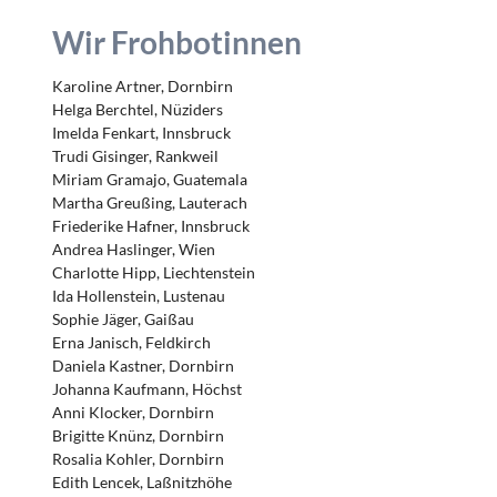
Wir Frohbotinnen
Karoline Artner, Dornbirn
Helga Berchtel, Nüziders
Imelda Fenkart, Innsbruck
Trudi Gisinger, Rankweil
Miriam Gramajo, Guatemala
Martha Greußing, Lauterach
Friederike Hafner, Innsbruck
Andrea Haslinger, Wien
Charlotte Hipp, Liechtenstein
Ida Hollenstein, Lustenau
Sophie Jäger, Gaißau
Erna Janisch, Feldkirch
Daniela Kastner, Dornbirn
Johanna Kaufmann, Höchst
Anni Klocker, Dornbirn
Brigitte Knünz, Dornbirn
Rosalia Kohler, Dornbirn
Edith Lencek, Laßnitzhöhe