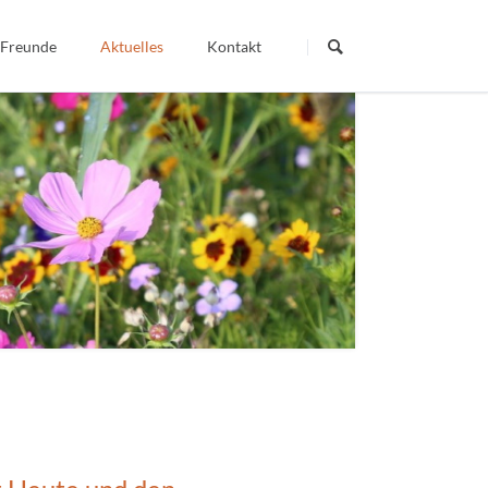
Navigation
überspringen
 Freunde
Aktuelles
Kontakt
Termine
Dein Wort - Mein Weg
Veröffentlichte Artikel
igiös