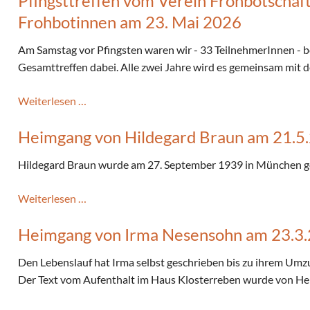
Pfingsttreffen vom Verein Frohbotschaf
Frohbotinnen am 23. Mai 2026
Am Samstag vor Pfingsten waren wir - 33 TeilnehmerInnen - b
Gesamttreffen dabei. Alle zwei Jahre wird es gemeinsam mit 
Pfingsttreffen
Weiterlesen …
vom
Heimgang von Hildegard Braun am 21.5
Verein
Frohbotschaft.Heute
Hildegard Braun wurde am 27. September 1939 in München g
und
den
Heimgang
Weiterlesen …
Frohbotinnen am
von
23.
Heimgang von Irma Nesensohn am 23.3
Hildegard
Mai
Braun
2026
Den Lebenslauf hat Irma selbst geschrieben bis zu ihrem Um
am
Der Text vom Aufenthalt im Haus Klosterreben wurde von Hel
21.5.2026