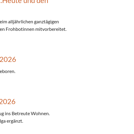
t.Heute und den
eim alljährlichen ganztägigen
den Frohbotinnen mitvorbereitet.
.2026
eboren.
.2026
zug ins Betreute Wohnen.
ga ergänzt.