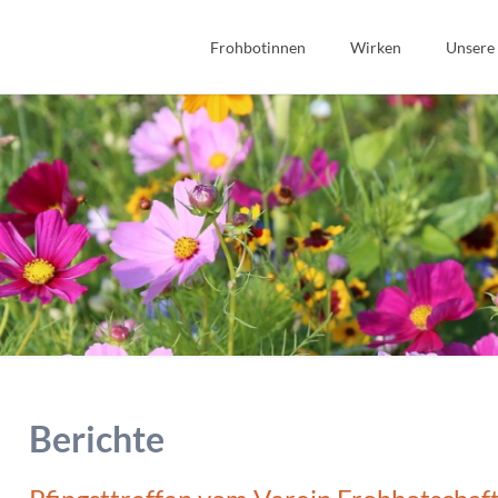
Frohbotinnen
Wirken
Unsere
Spiritualität
Bibel
Geschichte
Bildung
Wir Frohbotinnen
Fonds Sauerteig
Frohbotin werden
Soziales
Gastfreundschaft
Interkulturell/Interrel
Berichte