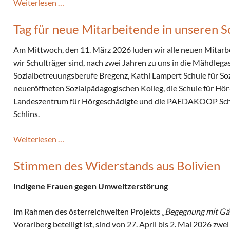
Heimgang
Weiterlesen …
von
Tag für neue Mitarbeitende in unseren 
Irma
Nesensohn
Am Mittwoch, den 11. März 2026 luden wir alle neuen Mitarbe
am
wir Schulträger sind, nach zwei Jahren zu uns in die Mähdlegass
23.3.2026
Sozialbetreuungsberufe Bregenz, Kathi Lampert Schule für So
neueröffneten Sozialpädagogischen Kolleg, die Schule für Hö
Landeszentrum für Hörgeschädigte und die PAEDAKOOP Schul
Schlins.
Tag
Weiterlesen …
für
Stimmen des Widerstands aus Bolivien
neue
Mitarbeitende
Indigene Frauen gegen Umweltzerstörung
in
unseren
Im Rahmen des österreichweiten Projekts
„Begegnung mit Gä
Schulen
Vorarlberg beteiligt ist, sind von 27. April bis 2. Mai 2026 zwe
am