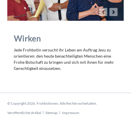
Wirken
Jede Frohbotin versucht ihr Leben am Auftrag Jesu zu
orientieren: den heute benachteiligten Menschen eine
Frohe Botschaft zu bringen und sich mit ihnen für mehr
Gerechtigkeit einzusetzen.
© Copyright 2026. Frohbotinnen. Alle Rechte vorbehalten.
Navigation
Veröffentlichte Artikel
Sitemap
Impressum
überspringen