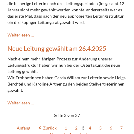
die bisherige Leiterin nach drei Leitungsperioden (insgesamt 12
Jahre) nicht mehr gewählt werden konnte, andererseits war es
das erste Mal, dass nach der neu approbierten Leitungsstruktur
ein dreiköpfiger Leitungsrat gewählt wird.
Ostertagung
Weiterlesen …
vom
Neue Leitung gewählt am 26.4.2025
25.
–
Nach einem mehrjährigen Prozess zur Änderung unserer
27.4.
Leitungsstruktur haben wir nun bei der Ostertagung die neue
2025
Leitung gewählt.
Wir Frohbotinnen haben Gerda Willam zur Leiterin sowie Helga
Berchtel und Karoline Artner zu den beiden Stellvertreterinnen
gewählt.
Neue
Weiterlesen …
Leitung
gewählt
Seite 3 von 37
am
26.4.2025
Anfang
Zurück
1
2
3
4
5
6
7