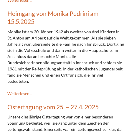
Weiterlesen …
endet
2025
am
Heimgang von Monika Pedrini am
vom
9.7.2025
29.7.
15.5.2025
–
2.8.2025
Monika ist am 20. Jänner 1942 als zweites von drei Kindern in
St. Anton am Arlberg auf die Welt gekommen. Als sie sieben
Jahre alt war, übersiedelte die Familie nach Innsbruck. Dort ging
sie in die Volksschule und dann weiter in die Hauptschule. Im
Anschluss daran besuchte Monika die
Bundeslehrerinnenbildungsanstalt in Innsbruck und schloss sie
1961 mit der Reifeprüfung ab. In der katholischen Jugendarbeit
fand sie Menschen und einen Ort für sich, die ihr viel
bedeuteten.
Heimgang
Weiterlesen …
von
Ostertagung vom 25. – 27.4. 2025
Monika
Pedrini
Unsere diesjährige Ostertagung war von einer besonderen
am
Spannung begleitet, weil sie ganz unter dem Zeichen der
15.5.2025
Leitungswahl stand. Einerseits war ein Leitungswechsel klar, da