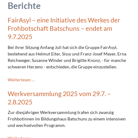
Berichte
FairAsyl – eine Initiative des Werkes der
Frohbotschaft Batschuns – endet am
9.7.2025
Bei ihrer Sitzung Anfang Juli hat sich die Gruppe FairAsyl,
bestehend aus Helmut Eiter, Sissy und Franz-Josef Mayer, Erna
Reichweger, Susanne Winder und Brigitte Knünz, - für manche
schweren Herzens - entschieden, die Gruppe einzustellen.
FairAsyl
Weiterlesen …
–
Werkversammlung 2025 vom 29.7. –
eine
Initiative
2.8.2025
des
Werkes
Zur diesjährigen Werkversammlung trafen sich zwanzig
der
Frohbotinnen im Bildungshaus Batschuns zu einem intensiven
Frohbotschaft
und wechselvollen Programm.
Batschuns
–
Werkversammlung