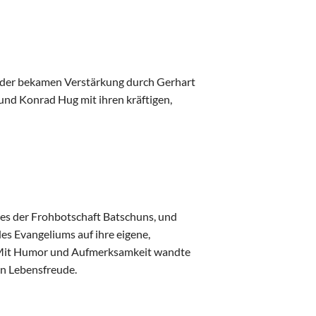
eder bekamen Verstärkung durch Gerhart
 und Konrad Hug mit ihren kräftigen,
kes der Frohbotschaft Batschuns, und
des Evangeliums auf ihre eigene,
 Mit Humor und Aufmerksamkeit wandte
en Lebensfreude.