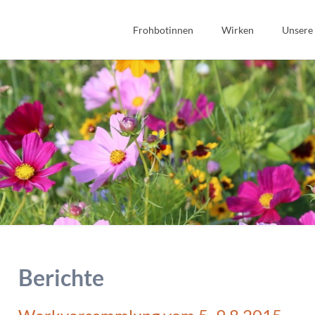
Frohbotinnen
Wirken
Unsere
Spiritualität
Bibel
Geschichte
Bildung
Wir Frohbotinnen
Fonds Sauerteig
Frohbotin werden
Soziales
Gastfreundschaft
Interkulturell/Interrel
Berichte