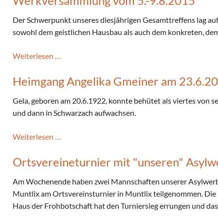
Werkversammlung vom 5.-9.8.2015
Der Schwerpunkt unseres diesjährigen Gesamttreffens lag au
sowohl dem geistlichen Hausbau als auch dem konkreten, de
Werkversammlung
Weiterlesen …
vom
Heimgang Angelika Gmeiner am 23.6.2
5.-9.8.2015
Gela, geboren am 20.6.1922, konnte behütet als viertes von 
und dann in Schwarzach aufwachsen.
Heimgang
Weiterlesen …
Angelika
Ortsvereineturnier mit "unseren" Asyl
Gmeiner
am
Am Wochenende haben zwei Mannschaften unserer Asylwerbe
23.6.2015
Muntlix am Ortsvereinsturnier in Muntlix teilgenommen. Die
Haus der Frohbotschaft hat den Turniersieg errungen und d