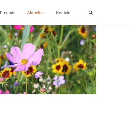
Navigation
überspringen
 Freunde
Aktuelles
Kontakt
Termine
Dein Wort - Mein Weg
Veröffentlichte Artikel
igiös