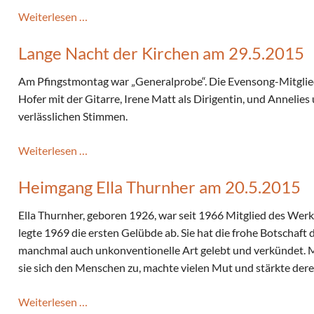
Ortsvereineturnier
Weiterlesen …
mit
Lange Nacht der Kirchen am 29.5.2015
"unseren"
Asylwerbern
Am Pfingstmontag war „Generalprobe“. Die Evensong-Mitgli
am
Hofer mit der Gitarre, Irene Matt als Dirigentin, und Annelies
20.6.2015
verlässlichen Stimmen.
Lange
Weiterlesen …
Nacht
Heimgang Ella Thurnher am 20.5.2015
der
Kirchen
Ella Thurnher, geboren 1926, war seit 1966 Mitglied des Wer
am
legte 1969 die ersten Gelübde ab. Sie hat die frohe Botschaft 
29.5.2015
manchmal auch unkonventionelle Art gelebt und verkündet.
sie sich den Menschen zu, machte vielen Mut und stärkte der
Heimgang
Weiterlesen …