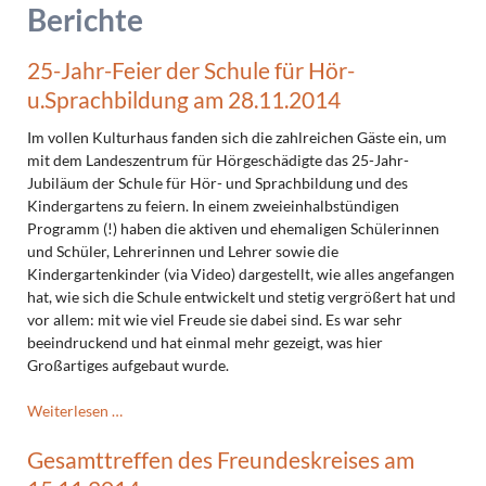
Berichte
25-Jahr-Feier der Schule für Hör-
u.Sprachbildung am 28.11.2014
Im vollen Kulturhaus fanden sich die zahlreichen Gäste ein, um
mit dem Landeszentrum für Hörgeschädigte das 25-Jahr-
Jubiläum der Schule für Hör- und Sprachbildung und des
Kindergartens zu feiern. In einem zweieinhalbstündigen
Programm (!) haben die aktiven und ehemaligen Schülerinnen
und Schüler, Lehrerinnen und Lehrer sowie die
Kindergartenkinder (via Video) dargestellt, wie alles angefangen
hat, wie sich die Schule entwickelt und stetig vergrößert hat und
vor allem: mit wie viel Freude sie dabei sind. Es war sehr
beeindruckend und hat einmal mehr gezeigt, was hier
Großartiges aufgebaut wurde.
25-
Weiterlesen …
Jahr-
Gesamttreffen des Freundeskreises am
Feier
der