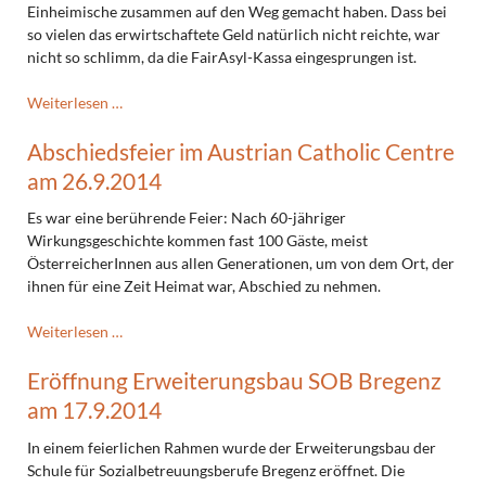
Einheimische zusammen auf den Weg gemacht haben. Dass bei
so vielen das erwirtschaftete Geld natürlich nicht reichte, war
nicht so schlimm, da die FairAsyl-Kassa eingesprungen ist.
Mit
Weiterlesen …
Asylwerbenden
Abschiedsfeier im Austrian Catholic Centre
zur
Schattenburg
am 26.9.2014
am
25.10.2014
Es war eine berührende Feier: Nach 60-jähriger
Wirkungsgeschichte kommen fast 100 Gäste, meist
ÖsterreicherInnen aus allen Generationen, um von dem Ort, der
ihnen für eine Zeit Heimat war, Abschied zu nehmen.
Abschiedsfeier
Weiterlesen …
im
Eröffnung Erweiterungsbau SOB Bregenz
Austrian
Catholic
am 17.9.2014
Centre
am
In einem feierlichen Rahmen wurde der Erweiterungsbau der
26.9.2014
Schule für Sozialbetreuungsberufe Bregenz eröffnet. Die