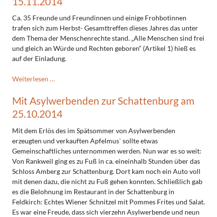
15.11.2014
Schule
für
Ca. 35 Freunde und Freundinnen und einige Frohbotinnen
Hör-
trafen sich zum Herbst- Gesamttreffen dieses Jahres das unter
u.Sprachbildung
dem Thema der Menschenrechte stand. „Alle Menschen sind frei
am
und gleich an Würde und Rechten geboren“ (Artikel 1) hieß es
28.11.2014
auf der Einladung.
Gesamttreffen
Weiterlesen …
des
Mit Asylwerbenden zur Schattenburg am
Freundeskreises
am
25.10.2014
15.11.2014
Mit dem Erlös des im Spätsommer von Asylwerbenden
erzeugten und verkauften Apfelmus` sollte etwas
Gemeinschaftliches unternommen werden. Nun war es so weit:
Von Rankweil ging es zu Fuß in ca. eineinhalb Stunden über das
Schloss Amberg zur Schattenburg. Dort kam noch ein Auto voll
mit denen dazu, die nicht zu Fuß gehen konnten. Schließlich gab
es die Belohnung im Restaurant in der Schattenburg in
Feldkirch: Echtes Wiener Schnitzel mit Pommes Frites und Salat.
Es war eine Freude, dass sich vierzehn Asylwerbende und neun