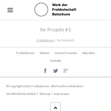
Ihr Projekt #1
Frohbotinnen
Ihr Projekt #1
Navigation
Frohbotinnen
Wirken
Unsere Freunde
Aktuelles
überspringen
Kontakt
© Copyright 2026. Frohbotinnen. Alle Rechte vorbehalten.
Navigation
Veröffentlichte Artikel
Sitemap
Impressum
überspringen