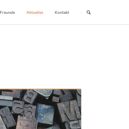
Navigation
überspringen
 Freunde
Aktuelles
Kontakt
Termine
Dein Wort - Mein Weg
Berichte
Veröffentlichte Artikel
igiös