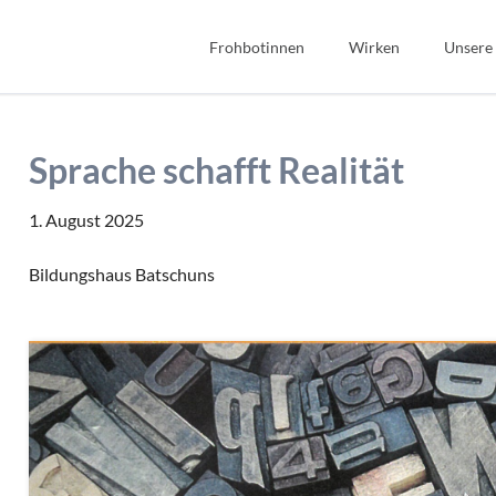
Frohbotinnen
Wirken
Unsere
Spiritualität
Bibel
Geschichte
Bildung
Sprache schafft Realität
Wir Frohbotinnen
Fonds Sauerteig
Frohbotin werden
Soziales
1. August 2025
Gastfreundschaft
Bildungshaus Batschuns
Interkulturell/Interrel