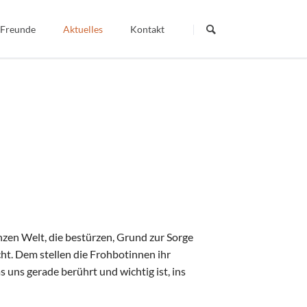
Navigation
überspringen
 Freunde
Aktuelles
Kontakt
Termine
Dein Wort - Mein Weg
Berichte
Veröffentlichte Artikel
igiös
nzen Welt, die bestürzen, Grund zur Sorge
t. Dem stellen die Frohbotinnen ihr
uns gerade berührt und wichtig ist, ins