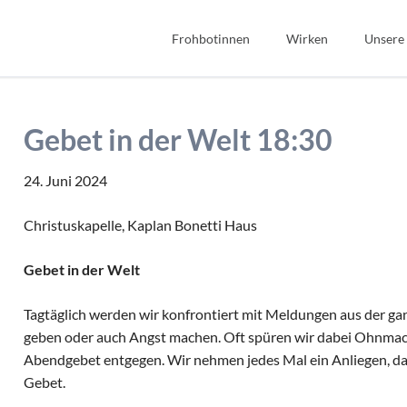
Frohbotinnen
Wirken
Unsere
Spiritualität
Bibel
Geschichte
Bildung
Gebet in der Welt 18:30
Wir Frohbotinnen
Fonds Sauerteig
Frohbotin werden
Soziales
24. Juni 2024
Gastfreundschaft
Christuskapelle, Kaplan Bonetti Haus
Interkulturell/Interrel
Gebet in der Welt
Tagtäglich werden wir konfrontiert mit Meldungen aus der ga
geben oder auch Angst machen. Oft spüren wir dabei Ohnmach
Abendgebet entgegen. Wir nehmen jedes Mal ein Anliegen, das 
Gebet.