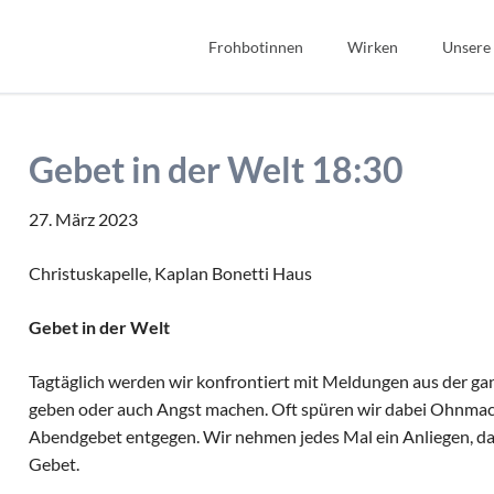
Frohbotinnen
Wirken
Unsere
Spiritualität
Bibel
Geschichte
Bildung
Gebet in der Welt 18:30
Wir Frohbotinnen
Fonds Sauerteig
Frohbotin werden
Soziales
27. März 2023
Gastfreundschaft
Christuskapelle, Kaplan Bonetti Haus
Interkulturell/Interrel
Gebet in der Welt
Tagtäglich werden wir konfrontiert mit Meldungen aus der ga
geben oder auch Angst machen. Oft spüren wir dabei Ohnmach
Abendgebet entgegen. Wir nehmen jedes Mal ein Anliegen, das 
Gebet.