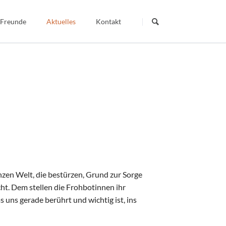
Navigation
überspringen
 Freunde
Aktuelles
Kontakt
Termine
Dein Wort - Mein Weg
Berichte
Veröffentlichte Artikel
igiös
nzen Welt, die bestürzen, Grund zur Sorge
t. Dem stellen die Frohbotinnen ihr
uns gerade berührt und wichtig ist, ins