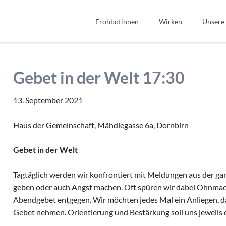
Frohbotinnen
Wirken
Unsere
Spiritualität
Bibel
Geschichte
Bildung
Gebet in der Welt 17:30
Wir Frohbotinnen
Fonds Sauerteig
Frohbotin werden
Soziales
13. September 2021
Gastfreundschaft
Haus der Gemeinschaft, Mähdlegasse 6a, Dornbirn
Interkulturell/Interrel
Gebet in der Welt
Tagtäglich werden wir konfrontiert mit Meldungen aus der ga
geben oder auch Angst machen. Oft spüren wir dabei Ohnmach
Abendgebet entgegen. Wir möchten jedes Mal ein Anliegen, das
Gebet nehmen. Orientierung und Bestärkung soll uns jeweils ei