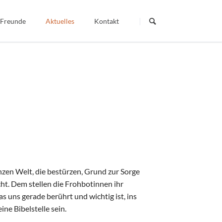
Navigation
überspringen
 Freunde
Aktuelles
Kontakt
Termine
Dein Wort - Mein Weg
Berichte
Veröffentlichte Artikel
igiös
nzen Welt, die bestürzen, Grund zur Sorge
t. Dem stellen die Frohbotinnen ihr
 uns gerade berührt und wichtig ist, ins
ne Bibelstelle sein.