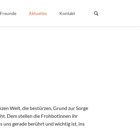
Navigation
überspringen
 Freunde
Aktuelles
Kontakt
Termine
Dein Wort - Mein Weg
Berichte
Veröffentlichte Artikel
igiös
nzen Welt, die bestürzen, Grund zur Sorge
t. Dem stellen die Frohbotinnen ihr
uns gerade berührt und wichtig ist, ins