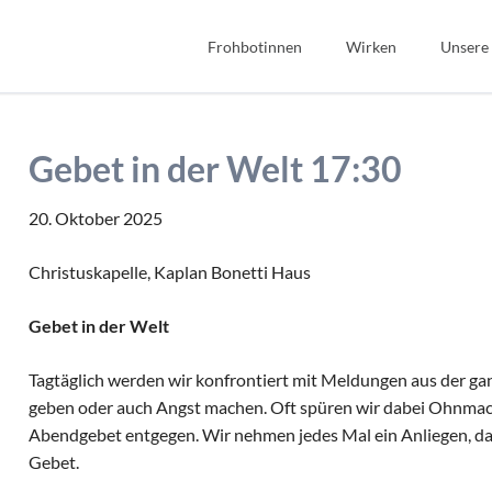
Frohbotinnen
Wirken
Unsere
Spiritualität
Bibel
Geschichte
Bildung
Gebet in der Welt 17:30
Wir Frohbotinnen
Fonds Sauerteig
Frohbotin werden
Soziales
20. Oktober 2025
Gastfreundschaft
Christuskapelle, Kaplan Bonetti Haus
Interkulturell/Interrel
Gebet in der Welt
Tagtäglich werden wir konfrontiert mit Meldungen aus der ga
geben oder auch Angst machen. Oft spüren wir dabei Ohnmach
Abendgebet entgegen. Wir nehmen jedes Mal ein Anliegen, das 
Gebet.