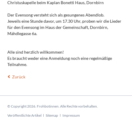
Christuskapelle beim Kaplan Bonetti Haus, Dornbirn
Der Evensong versteht sich als gesungenes Abendlob.
Jeweils eine Stunde davor, um 17.30 Uhr, proben wir die Lieder
für den Evensong im Haus der Gemeinschaft, Dornbirn,
Mähdlegasse 6a.
Alle sind herzlich willkommen!
Es braucht weder eine Anmeldung noch eine regelmäßige
Teilnahme.
Zurück
© Copyright 2026. Frohbotinnen. Alle Rechte vorbehalten.
Navigation
Veröffentlichte Artikel
Sitemap
Impressum
überspringen