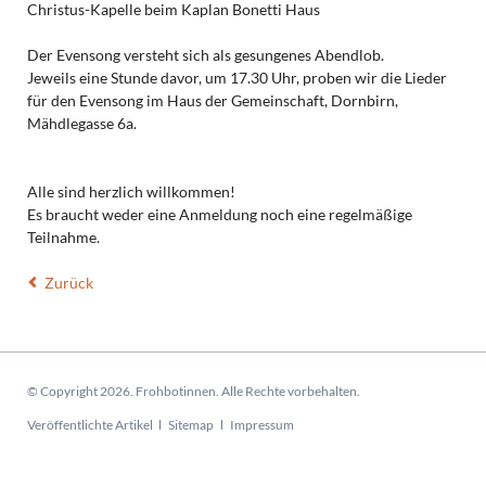
Christus-Kapelle beim Kaplan Bonetti Haus
Der Evensong versteht sich als gesungenes Abendlob.
Jeweils eine Stunde davor, um 17.30 Uhr, proben wir die Lieder
für den Evensong im Haus der Gemeinschaft, Dornbirn,
Mähdlegasse 6a.
Alle sind herzlich willkommen!
Es braucht weder eine Anmeldung noch eine regelmäßige
Teilnahme.
Zurück
© Copyright 2026. Frohbotinnen. Alle Rechte vorbehalten.
Navigation
Veröffentlichte Artikel
Sitemap
Impressum
überspringen