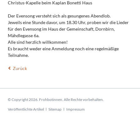
Christus-Kapelle beim Kaplan Bonetti Haus
Der Evensong versteht sich als gesungenes Abendlob.
Jeweils eine Stunde davor, um 18.30 Uhr, proben wir die Lieder
für den Evensong im Haus der Gemeinschaft, Dornbirn,
Mähdlegasse 6a.
Alle sind herzlich willkommen!
Es braucht weder eine Anmeldung noch eine regelmäßige
Teilnahme.
Zurück
© Copyright 2026. Frohbotinnen. Alle Rechte vorbehalten.
Navigation
Veröffentlichte Artikel
Sitemap
Impressum
überspringen