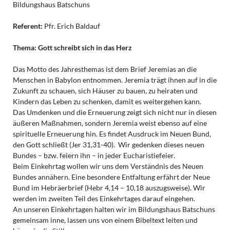
Bildungshaus Batschuns
Referent:
Pfr. Erich Baldauf
Thema:
Gott schreibt sich in das Herz
Das Motto des Jahresthemas ist dem Brief Jeremias an die
Menschen in Babylon entnommen. Jeremia trägt ihnen auf in die
Zukunft zu schauen, sich Häuser zu bauen, zu heiraten und
Kindern das Leben zu schenken, damit es weitergehen kann.
Das Umdenken und die Erneuerung zeigt sich nicht nur in diesen
äußeren Maßnahmen, sondern Jeremia weist ebenso auf eine
spirituelle Erneuerung hin. Es findet Ausdruck im Neuen Bund,
den Gott schließt (Jer 31,31-40). Wir gedenken dieses neuen
Bundes – bzw. feiern ihn – in jeder Eucharistiefeier.
Beim Einkehrtag wollen wir uns dem Verständnis des Neuen
Bundes annähern. Eine besondere Entfaltung erfährt der Neue
Bund im Hebräerbrief (Hebr 4,14 – 10,18 auszugsweise). Wir
werden im zweiten Teil des Einkehrtages darauf eingehen.
An unseren Einkehrtagen halten wir im Bildungshaus Batschuns
gemeinsam inne, lassen uns von einem Bibeltext leiten und