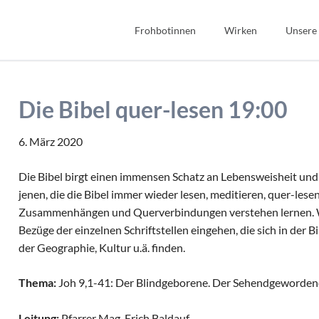
Frohbotinnen
Wirken
Unsere
Spiritualität
Bibel
Geschichte
Bildung
Die Bibel quer-lesen 19:00
Wir Frohbotinnen
Fonds Sauerteig
Frohbotin werden
Soziales
6. März 2020
Gastfreundschaft
Die Bibel birgt einen immensen Schatz an Lebensweisheit und 
Interkulturell/Interrel
jenen, die die Bibel immer wieder lesen, meditieren, quer-lese
Zusammenhängen und Querverbindungen verstehen lernen. Wi
Bezüge der einzelnen Schriftstellen eingehen, die sich in der Bi
der Geographie, Kultur u.ä. finden.
Thema:
Joh 9,1-41: Der Blindgeborene. Der Sehendgewordene
Leitung:
Pfarrer Mag. Erich Baldauf