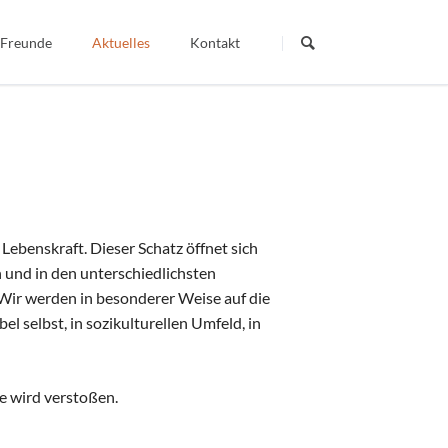
Navigation
überspringen
 Freunde
Aktuelles
Kontakt
Termine
Dein Wort - Mein Weg
Berichte
Veröffentlichte Artikel
Lebenskraft. Dieser Schatz öffnet sich
igiös
n und in den unterschiedlichsten
r werden in besonderer Weise auf die
bel selbst, in sozikulturellen Umfeld, in
 wird verstoßen.