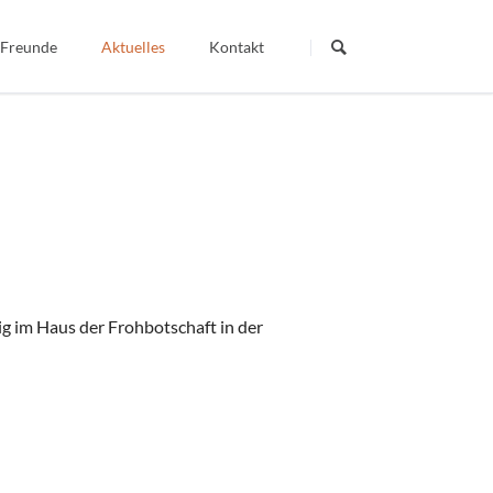
Navigation
überspringen
 Freunde
Aktuelles
Kontakt
Termine
Dein Wort - Mein Weg
Berichte
Veröffentlichte Artikel
igiös
ig im Haus der Frohbotschaft in der