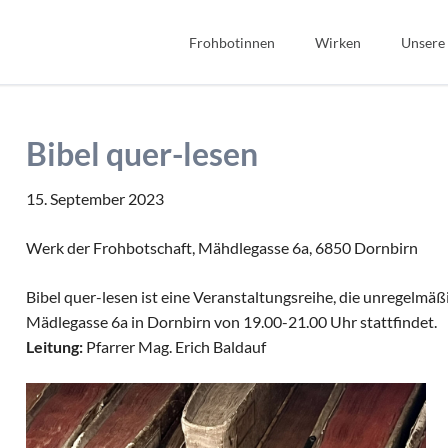
Frohbotinnen
Wirken
Unsere
Spiritualität
Bibel
Geschichte
Bildung
Bibel quer-lesen
Wir Frohbotinnen
Fonds Sauerteig
Frohbotin werden
Soziales
15. September 2023
Gastfreundschaft
Werk der Frohbotschaft, Mähdlegasse 6a, 6850 Dornbirn
Interkulturell/Interrel
Bibel quer-lesen ist eine Veranstaltungsreihe, die unregelmäß
Mädlegasse 6a in Dornbirn von 19.00-21.00 Uhr stattfindet.
Leitung:
Pfarrer Mag. Erich Baldauf