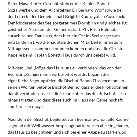
Peter Mayerhofer, Geschäftsführer der Kaplan Bonetti
Sozialwerke und dem Architekten DI Gerhard Wolf sowie bei
der Leiterin der Gemeinschaft Brigitte Knünz gut zu Ausdruck.
Der Moderator des Seelsorgeraumes Dornbirn und gleichzeitig
geistlicher Assistent der Gemeinschaft, Pfr. Erich Baldauf,
sprach seinen Dank aus, dass hier ein Ort im Seelsorgeraum
entstanden ist, wo die hauptamtlichen MitarbeiterInnen zum
Mittagessen zusammen kommen können und dass die Christus-
Kapelle beim Kaplan Bonetti Haus durch uns belebt wird.
Mit dem Lied „Möge das Haus uns all verbinden“, das von den
Evensong-Sängerinnen vorbereitet wurde, begann die
eigentliche Segnungsfeier, die Bischof Benno Elbs vornahm. In
seinen Worten betonte Bischof Benno, dass er die Frohbotinnen
damit verbinde, dass sie die Freude über das die Botschaft Jesu
hinaus tragen und dass diese auch im Haus der Gemeinschaft
spürbar sein möge.
Nachdem der Bischof, begleitet vom Evensong-Chor, alle Räume
segnend mit Weihwasser besprengt hatte, waren alle eingeladen,
das Haus zu besichtigen und sich bei einer Agape zu stärken. So