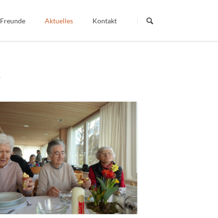
Navigation
überspringen
 Freunde
Aktuelles
Kontakt
Termine
Dein Wort - Mein Weg
8
Berichte
Veröffentlichte Artikel
igiös