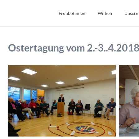
Frohbotinnen
Wirken
Unsere
Spiritualität
Bibel
Geschichte
Bildung
Ostertagung vom 2.-3..4.201
Wir Frohbotinnen
Fonds Sauerteig
Frohbotin werden
Soziales
Gastfreundschaft
Interkulturell/Interrel