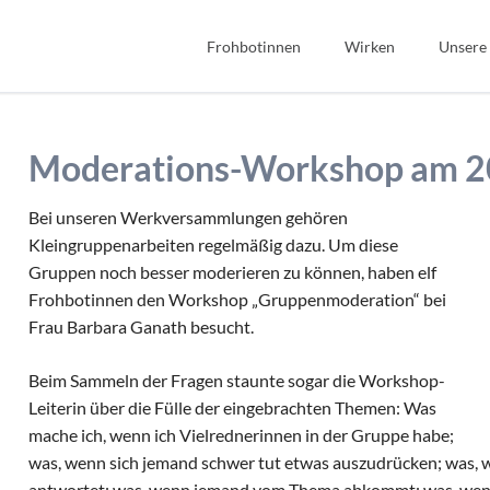
Frohbotinnen
Wirken
Unsere
Spiritualität
Bibel
Geschichte
Bildung
Moderations-Workshop am 2
Wir Frohbotinnen
Fonds Sauerteig
Frohbotin werden
Soziales
Bei unseren Werkversammlungen gehören
Kleingruppenarbeiten regelmäßig dazu. Um diese
Gastfreundschaft
Gruppen noch besser moderieren zu können, haben elf
Interkulturell/Interrel
Frohbotinnen den Workshop „Gruppenmoderation“ bei
Frau Barbara Ganath besucht.
Beim Sammeln der Fragen staunte sogar die Workshop-
Leiterin über die Fülle der eingebrachten Themen: Was
mache ich, wenn ich Vielrednerinnen in der Gruppe habe;
was, wenn sich jemand schwer tut etwas auszudrücken; was,
antwortet; was, wenn jemand vom Thema abkommt; was, wenn e