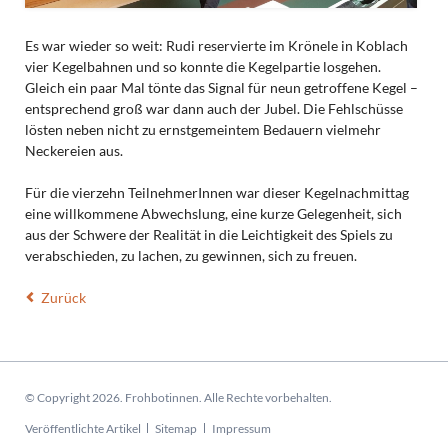
Es war wieder so weit: Rudi reservierte im Krönele in Koblach
vier Kegelbahnen und so konnte die Kegelpartie losgehen.
Gleich ein paar Mal tönte das Signal für neun getroffene Kegel –
entsprechend groß war dann auch der Jubel. Die Fehlschüsse
lösten neben nicht zu ernstgemeintem Bedauern vielmehr
Neckereien aus.
Für die vierzehn TeilnehmerInnen war dieser Kegelnachmittag
eine willkommene Abwechslung, eine kurze Gelegenheit, sich
aus der Schwere der Realität in die Leichtigkeit des Spiels zu
verabschieden, zu lachen, zu gewinnen, sich zu freuen.
Zurück
© Copyright 2026. Frohbotinnen. Alle Rechte vorbehalten.
Navigation
Veröffentlichte Artikel
Sitemap
Impressum
überspringen