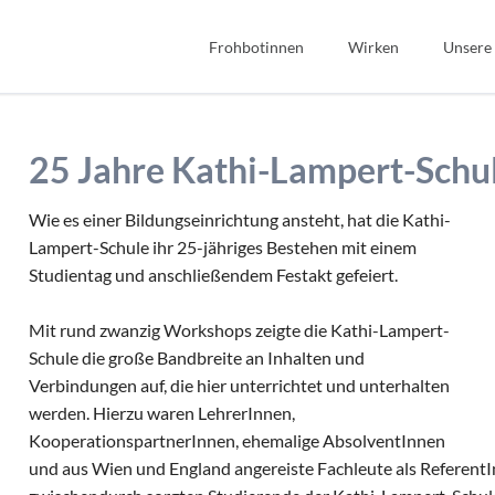
Frohbotinnen
Wirken
Unsere
Spiritualität
Bibel
Geschichte
Bildung
25 Jahre Kathi-Lampert-Schu
Wir Frohbotinnen
Fonds Sauerteig
Frohbotin werden
Soziales
Wie es einer Bildungseinrichtung ansteht, hat die Kathi-
Lampert-Schule ihr 25-jähriges Bestehen mit einem
Gastfreundschaft
Studientag und anschließendem Festakt gefeiert.
Interkulturell/Interrel
Mit rund zwanzig Workshops zeigte die Kathi-Lampert-
Schule die große Bandbreite an Inhalten und
Verbindungen auf, die hier unterrichtet und unterhalten
werden. Hierzu waren LehrerInnen,
KooperationspartnerInnen, ehemalige AbsolventInnen
und aus Wien und England angereiste Fachleute als ReferentI