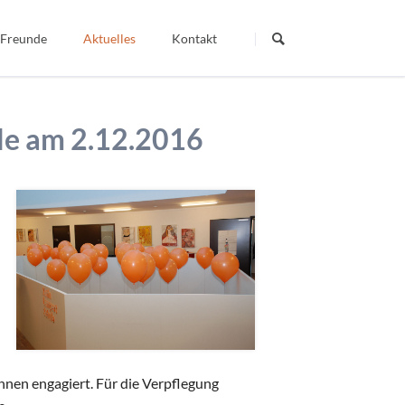
Navigation
überspringen
 Freunde
Aktuelles
Kontakt
Termine
Dein Wort - Mein Weg
le am 2.12.2016
Berichte
Veröffentlichte Artikel
igiös
nnen engagiert. Für die Verpflegung