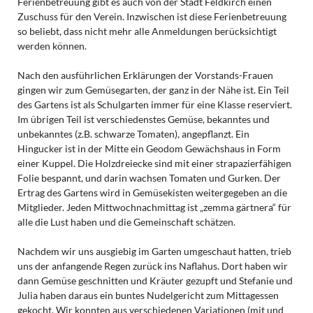
Ferienbetreuung gibt es auch von der Stadt Feldkirch einen
Zuschuss für den Verein. Inzwischen ist diese Ferienbetreuung
so beliebt, dass nicht mehr alle Anmeldungen berücksichtigt
werden können.
Nach den ausführlichen Erklärungen der Vorstands-Frauen
gingen wir zum Gemüsegarten, der ganz in der Nähe ist. Ein Teil
des Gartens ist als Schulgarten immer für eine Klasse reserviert.
Im übrigen Teil ist verschiedenstes Gemüse, bekanntes und
unbekanntes (z.B. schwarze Tomaten), angepflanzt. Ein
Hingucker ist in der Mitte ein Geodom Gewächshaus in Form
einer Kuppel. Die Holzdreiecke sind mit einer strapazierfähigen
Folie bespannt, und darin wachsen Tomaten und Gurken. Der
Ertrag des Gartens wird in Gemüsekisten weitergegeben an die
Mitglieder. Jeden Mittwochnachmittag ist „zemma gärtnera“ für
alle die Lust haben und die Gemeinschaft schätzen.
Nachdem wir uns ausgiebig im Garten umgeschaut hatten, trieb
uns der anfangende Regen zurück ins Naflahus. Dort haben wir
dann Gemüse geschnitten und Kräuter gezupft und Stefanie und
Julia haben daraus ein buntes Nudelgericht zum Mittagessen
gekocht. Wir konnten aus verschiedenen Variationen (mit und