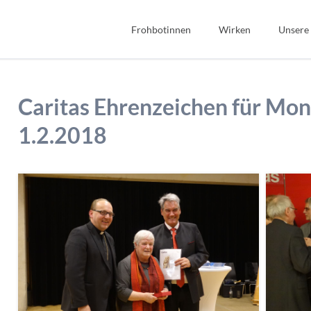
Frohbotinnen
Wirken
Unsere
Spiritualität
Bibel
Geschichte
Bildung
Caritas Ehrenzeichen für Mon
Wir Frohbotinnen
Fonds Sauerteig
1.2.2018
Frohbotin werden
Soziales
Gastfreundschaft
Interkulturell/Interrel