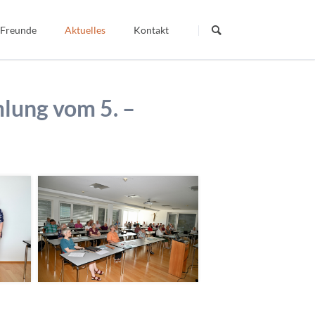
Navigation
überspringen
 Freunde
Aktuelles
Kontakt
Termine
Dein Wort - Mein Weg
lung vom 5. –
Berichte
Veröffentlichte Artikel
igiös