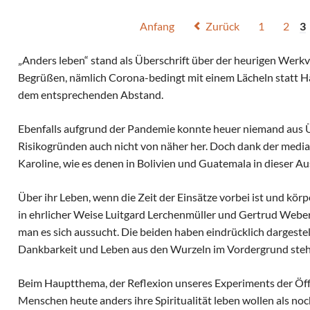
Anfang
Zurück
1
2
3
„Anders leben“ stand als Überschrift über der heurigen Wer
Begrüßen, nämlich Corona-bedingt mit einem Lächeln statt H
dem entsprechenden Abstand.
Ebenfalls aufgrund der Pandemie konnte heuer niemand aus 
Risikogründen auch nicht von näher her. Doch dank der medi
Karoline, wie es denen in Bolivien und Guatemala in dieser A
Über ihr Leben, wenn die Zeit der Einsätze vorbei ist und k
in ehrlicher Weise Luitgard Lerchenmüller und Gertrud Weber b
man es sich aussucht. Die beiden haben eindrücklich dargestel
Dankbarkeit und Leben aus den Wurzeln im Vordergrund steh
Beim Hauptthema, der Reflexion unseres Experiments der Öff
Menschen heute anders ihre Spiritualität leben wollen als no